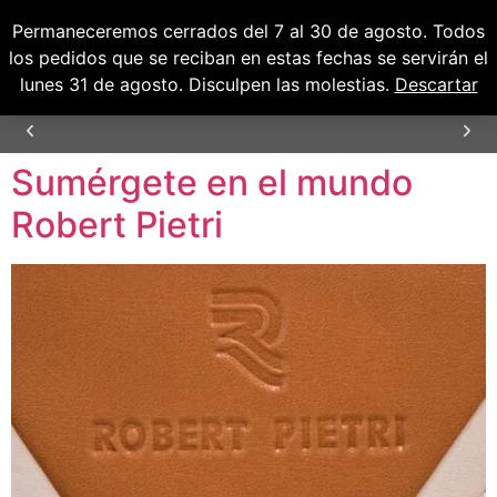
Permaneceremos cerrados del 7 al 30 de agosto. Todos
0
0,00
€
los pedidos que se reciban en estas fechas se servirán el
lunes 31 de agosto. Disculpen las molestias.
Descartar
Sumérgete en el mundo
ENVÍOS GRATUITOS PARA PENÍNSULA Y
BALEARES
Robert Pietri