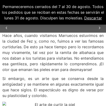
Permaneceremos cerrados del 7 al 30 de agosto. Todos
0
0,00
€
los pedidos que se reciban en estas fechas se servirán el
lunes 31 de agosto. Disculpen las molestias.
Descartar
Hace años, cuando visitamos Marruecos estuvimos en
ENVÍOS GRATUITOS PARA PENÍNSULA Y
BALEARES
la ciudad de Fez y, como no, fuimos a ver las famosas
curtidurías. De esto ya hace tiempo pero lo recordamos
muy vivamente, tal vez por la ramita de albahaca que
nos daban a los turistas para visitarlas. No entendíamos
esa gentileza, pero rápidamente lo comprendimos. ¡El
olor que emanan las pieles eran para desmayarse!
Si embargo, es un arte que se conserva desde la
antigüedad y se mantiene en algunas exactamente igual
que hace siglos. El espectáculo es digno de verse por
su plasticidad y colorido.