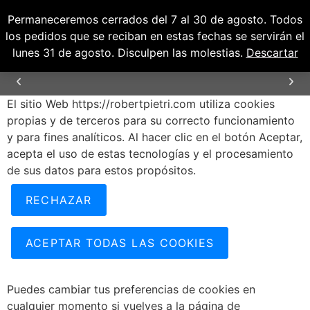
Permaneceremos cerrados del 7 al 30 de agosto. Todos
0
0,00
€
los pedidos que se reciban en estas fechas se servirán el
lunes 31 de agosto. Disculpen las molestias.
Descartar
El sitio Web https://robertpietri.com utiliza cookies
ENVÍOS GRATUITOS PARA PENÍNSULA Y
BALEARES
propias y de terceros para su correcto funcionamiento
y para fines analíticos. Al hacer clic en el botón Aceptar,
acepta el uso de estas tecnologías y el procesamiento
de sus datos para estos propósitos.
RECHAZAR
ACEPTAR TODAS LAS COOKIES
Puedes cambiar tus preferencias de cookies en
cualquier momento si vuelves a la página de