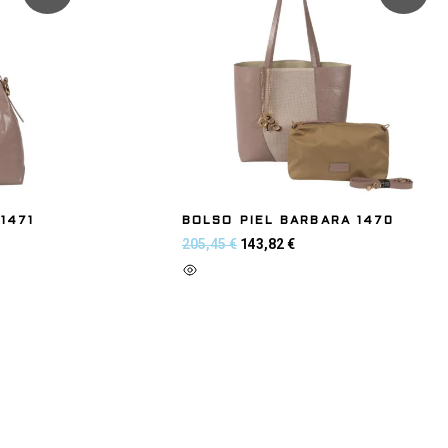
1471
BOLSO PIEL BARBARA 1470
205,45
€
143,82
€
Añadir al carrito