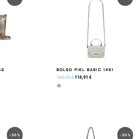
52
BOLSO PIEL BASIC 1451
164,15
€
114,91
€
Añadir al carrito
-
30
%
-
30
%