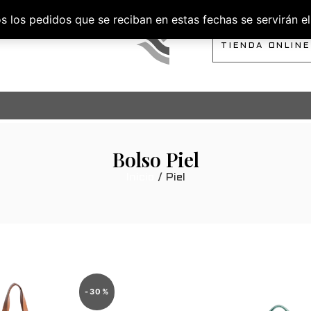
los pedidos que se reciban en estas fechas se servirán el 
SOBRE NOSOTROS
TIENDA ONLINE
Bolso Piel
Inicio
/ Piel
-
30
%