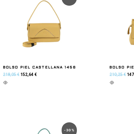
BOLSO PIEL CASTELLANA 1456
BOLSO PI
218,05
€
152,64
€
210,25
€
147
Añadir al carrito
Añadir al
-
30
%