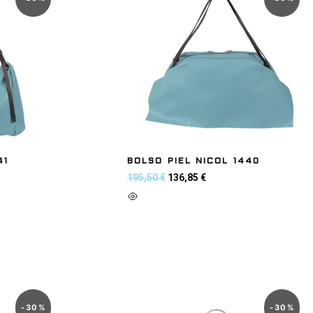
41
BOLSO PIEL NICOL 1440
195,50
€
136,85
€
Añadir al carrito
-
30
%
-
30
%