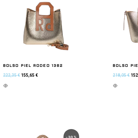
BOLSO PIEL RODEO 1382
BOLSO PIE
222,35
€
155,65
€
218,05
€
152
Añadir al carrito
Añadir al
-
30
%