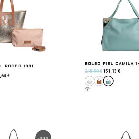
BOLSO PIEL CAMILA 1
L RODEO 1381
215,90
€
151,13
€
,64
€
 carrito
Seleccionar opciones
-
30
%