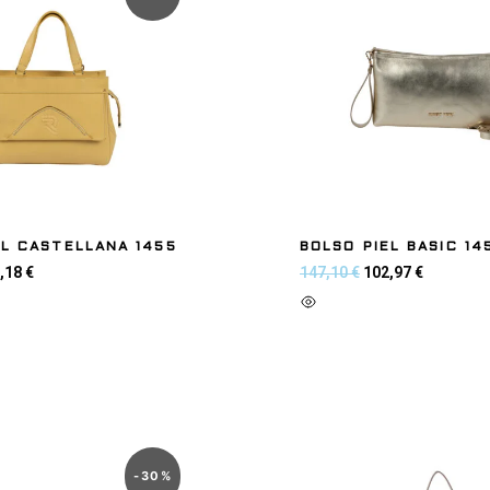
EL CASTELLANA 1455
BOLSO PIEL BASIC 14
,18
€
147,10
€
102,97
€
 carrito
Añadir al carrito
-
30
%