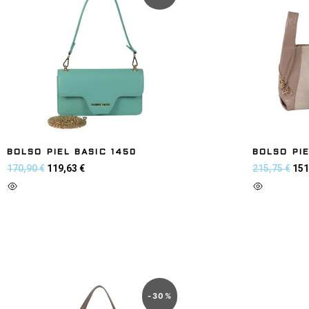
BOLSO PIEL BASIC 1450
BOLSO PI
170,90
€
119,63
€
215,75
€
151
Añadir al carrito
Añadir al
-
30
%