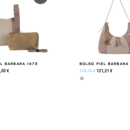
EL BARBARA 1473
BOLSO PIEL BARBARA 
,03
€
173,15
€
121,21
€
 carrito
Añadir al carrito