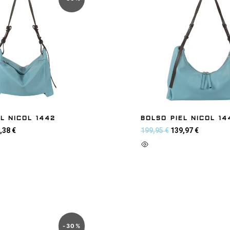
L NICOL 1442
BOLSO PIEL NICOL 14
,38
€
199,95
€
139,97
€
 carrito
Añadir al carrito
-
30
%