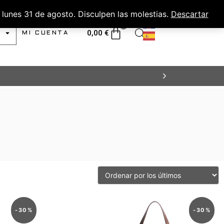
lunes 31 de agosto. Disculpen las molestias.
Descartar
0
0,00
€
MI CUENTA
-
30
%
-
30
%