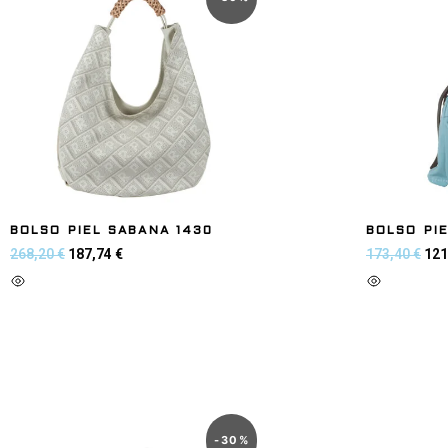
BOLSO PIEL SABANA 1430
BOLSO PIE
268,20
€
187,74
€
173,40
€
121
Añadir al carrito
Añadir al
-
30
%