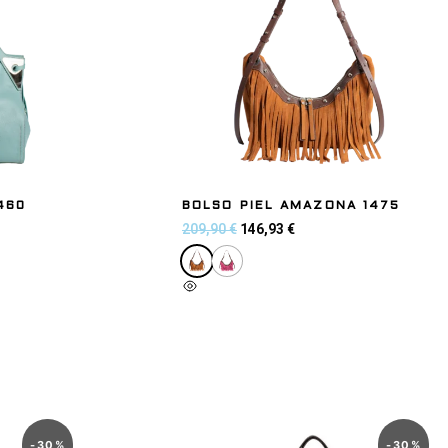
460
BOLSO PIEL AMAZONA 1475
209,90
€
146,93
€
Seleccionar opciones
-
30
%
-
30
%