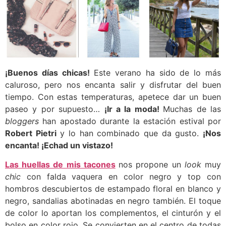
¡Buenos días chicas!
Este verano ha sido de lo más
caluroso, pero nos encanta salir y disfrutar del buen
tiempo. Con estas temperaturas, apetece dar un buen
paseo y por supuesto…
¡Ir a la moda!
Muchas de las
bloggers
han apostado durante la estación estival por
Robert Pietri
y lo han combinado que da gusto.
¡Nos
encanta! ¡Echad un vistazo!
Las huellas de mis tacones
nos propone un
look
muy
chic
con falda vaquera en color negro y top con
hombros descubiertos de estampado floral en blanco y
negro, sandalias abotinadas en negro también. El toque
de color lo aportan los complementos, el cinturón y el
bolso en color rojo. Se convierten en el centro de todas