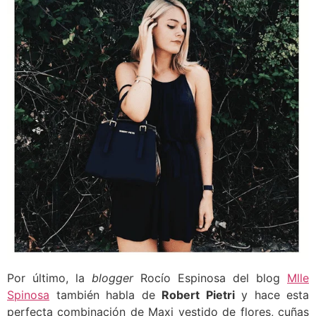
Por último, la
blogger
Rocío Espinosa del blog
Mlle
Spinosa
también habla de
Robert Pietri
y hace esta
perfecta combinación de Maxi vestido de flores, cuñas