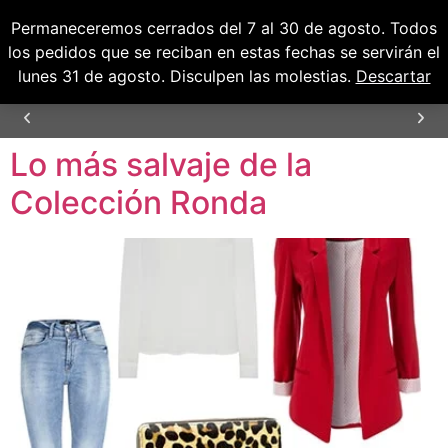
Permaneceremos cerrados del 7 al 30 de agosto. Todos
0
0,00
€
los pedidos que se reciban en estas fechas se servirán el
lunes 31 de agosto. Disculpen las molestias.
Descartar
Lo más salvaje de la
ENVÍOS GRATUITOS PARA PENÍNSULA Y
BALEARES
Colección Ronda