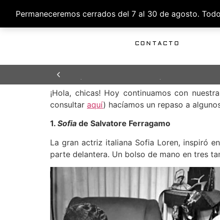
Permaneceremos cerrados del 7 al 30 de agosto. Todos 
INICIO
DISEÑO
PRODUCCIÓN
DISTRIBUCIÓN
CONTACTO
TIEMPO DE ENTREGA
TIEMPO DE ENTREGA
TIEMPO DE ENTREGA
ENVÍOS GRATUITOS PARA PENÍNSULA Y
ENVÍOS GRATUITOS PARA PENÍNSULA Y
ENVÍOS GRATUITOS PARA PENÍNSULA Y
24/48H
24/48H
24/48H
BALEARES
BALEARES
BALEARES
¡Hola, chicas! Hoy continuamos con nuestra
consultar
aquí
) hacíamos un repaso a algunos
1.
Sofia
de Salvatore Ferragamo
La gran actriz italiana Sofia Loren, inspiró 
parte delantera. Un bolso de mano en tres tam