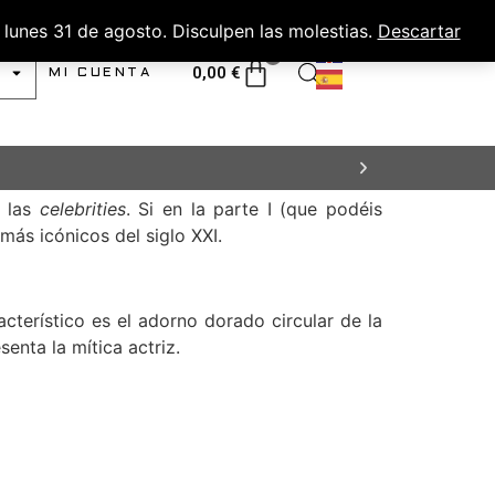
lunes 31 de agosto. Disculpen las molestias.
Descartar
0
0,00
€
MI CUENTA
e las
celebrities
. Si en la parte I (que podéis
ás icónicos del siglo XXI.
acterístico es el adorno dorado circular de la
enta la mítica actriz.