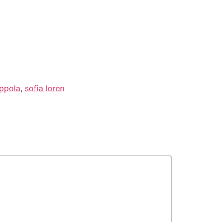
oppola
,
sofia loren