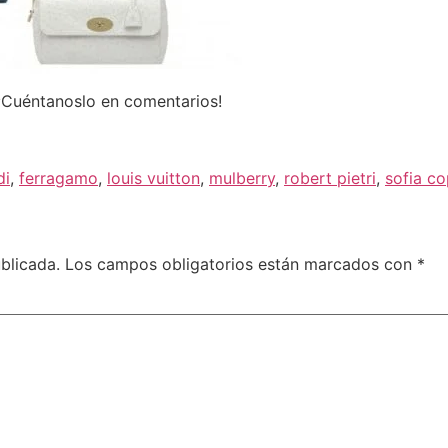
¡Cuéntanoslo en comentarios!
di
,
ferragamo
,
louis vuitton
,
mulberry
,
robert pietri
,
sofia c
blicada.
Los campos obligatorios están marcados con
*