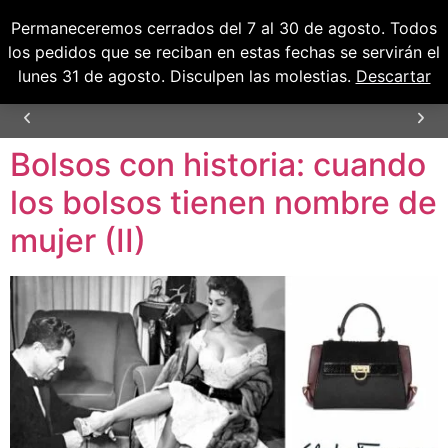
Permaneceremos cerrados del 7 al 30 de agosto. Todos
0
0,00
€
los pedidos que se reciban en estas fechas se servirán el
lunes 31 de agosto. Disculpen las molestias.
Descartar
Bolsos con historia: cuando
ENVÍOS GRATUITOS PARA PENÍNSULA Y
BALEARES
los bolsos tienen nombre de
mujer (II)