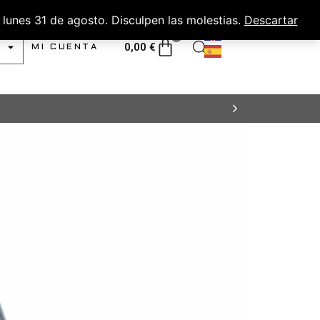
lunes 31 de agosto. Disculpen las molestias.
Descartar
0
0,00
€
MI CUENTA