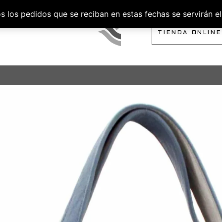
los pedidos que se reciban en estas fechas se servirán el 
SOBRE NOSOTROS
TIENDA ONLINE