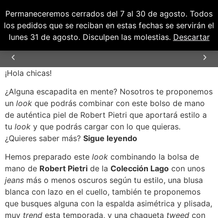
Permaneceremos cerrados del 7 al 30 de agosto. Todos
0
0,00
€
los pedidos que se reciban en estas fechas se servirán el
lunes 31 de agosto. Disculpen las molestias.
Descartar
¡Hola chicas!
ENVÍOS GRATUITOS PARA PENÍNSULA Y
BALEARES
¿Alguna escapadita en mente? Nosotros te proponemos
un
look
que podrás combinar con este bolso de mano
de auténtica piel de Robert Pietri que aportará estilo a
tu
look
y que podrás cargar con lo que quieras.
¿Quieres saber más?
Sigue leyendo
Hemos preparado este
look
combinando la bolsa de
mano de
Robert Pietri
de la
Colección Lago
con unos
jeans
más o menos oscuros según tu estilo, una blusa
blanca con lazo en el cuello, también te proponemos
que busques alguna con la espalda asimétrica y plisada,
muy
trend
esta temporada, y una chaqueta
tweed
con