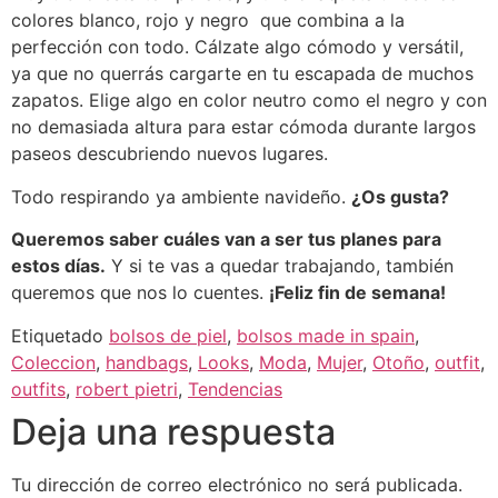
colores blanco, rojo y negro que combina a la
perfección con todo. Cálzate algo cómodo y versátil,
ya que no querrás cargarte en tu escapada de muchos
zapatos. Elige algo en color neutro como el negro y con
no demasiada altura para estar cómoda durante largos
paseos descubriendo nuevos lugares.
Todo respirando ya ambiente navideño.
¿Os gusta?
Queremos saber cuáles van a ser tus planes para
estos días.
Y si te vas a quedar trabajando, también
queremos que nos lo cuentes.
¡Feliz fin de semana!
Etiquetado
bolsos de piel
,
bolsos made in spain
,
Coleccion
,
handbags
,
Looks
,
Moda
,
Mujer
,
Otoño
,
outfit
,
outfits
,
robert pietri
,
Tendencias
Deja una respuesta
Tu dirección de correo electrónico no será publicada.