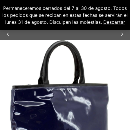
Permaneceremos cerrados del 7 al 30 de agosto. Todos
0
0,00
€
los pedidos que se reciban en estas fechas se servirán el
lunes 31 de agosto. Disculpen las molestias.
Descartar
ENVÍOS GRATUITOS PARA PENÍNSULA Y
BALEARES