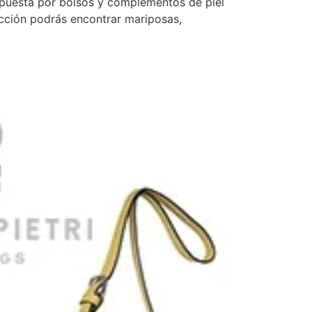
ompuesta por bolsos y complementos de piel
cción podrás encontrar mariposas,