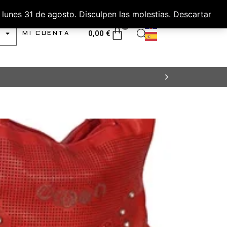
lunes 31 de agosto. Disculpen las molestias.
Descartar
0
0,00
€
MI CUENTA