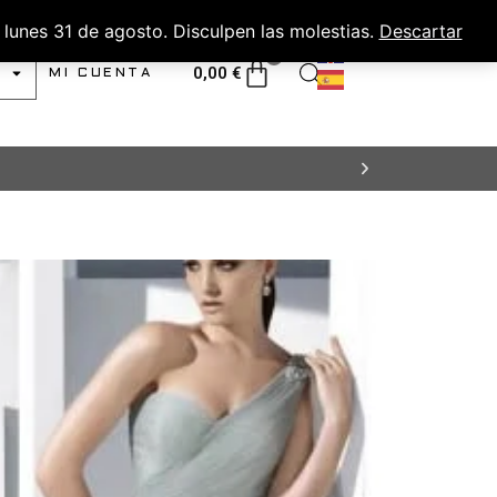
lunes 31 de agosto. Disculpen las molestias.
Descartar
0
0,00
€
MI CUENTA