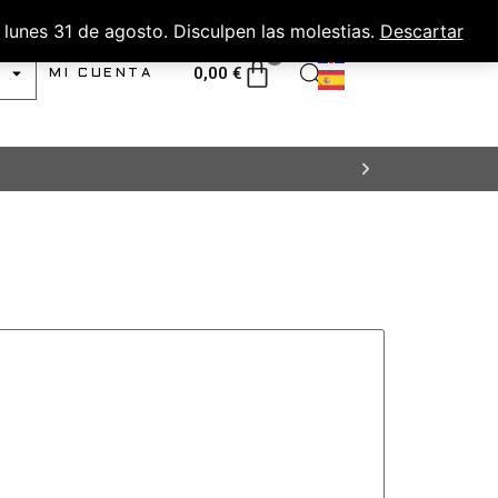
lunes 31 de agosto. Disculpen las molestias.
Descartar
0
0,00
€
MI CUENTA