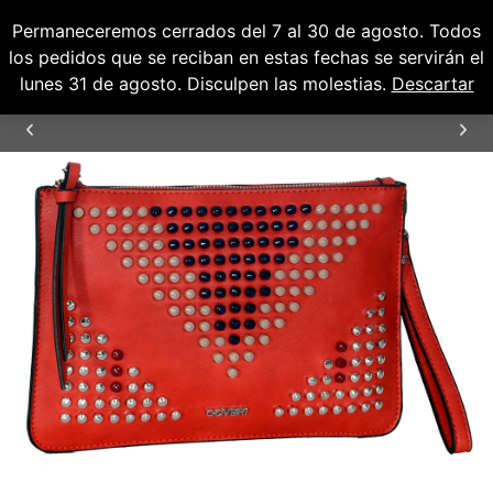
Permaneceremos cerrados del 7 al 30 de agosto. Todos
0
0,00
€
los pedidos que se reciban en estas fechas se servirán el
lunes 31 de agosto. Disculpen las molestias.
Descartar
ENVÍOS GRATUITOS PARA PENÍNSULA Y
BALEARES