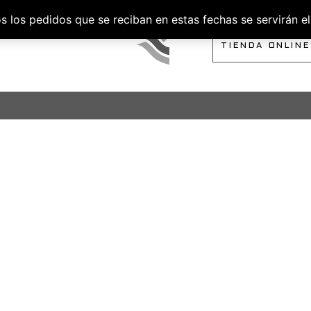
los pedidos que se reciban en estas fechas se servirán el 
SOBRE NOSOTROS
TIENDA ONLINE