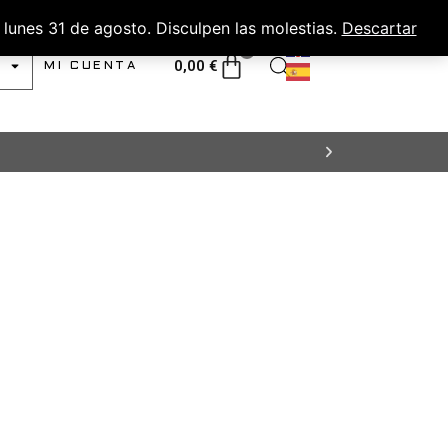
lunes 31 de agosto. Disculpen las molestias.
Descartar
0
0,00
€
MI CUENTA