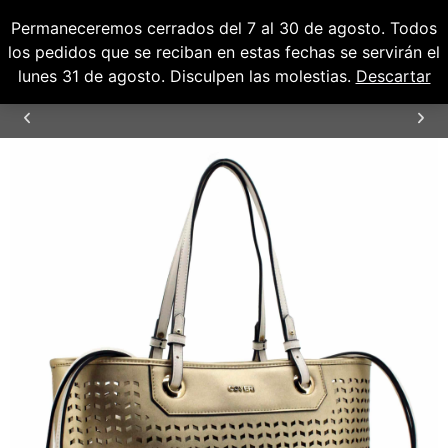
Permaneceremos cerrados del 7 al 30 de agosto. Todos
0
0,00
€
los pedidos que se reciban en estas fechas se servirán el
lunes 31 de agosto. Disculpen las molestias.
Descartar
ENVÍOS GRATUITOS PARA PENÍNSULA Y
BALEARES