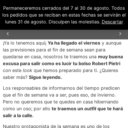
Permaneceremos cerrados del 7 al 30 de agosto. Todos
0
0,00
€
los pedidos que se reciban en estas fechas se servirán el
lunes 31 de agosto. Disculpen las molestias.
Descartar
¡Ya lo tenemos aquí¡
Ya ha llegado el viernes
y aunque
ENVÍOS GRATUITOS PARA PENÍNSULA Y
BALEARES
las previsiones para el fin de semana sean para
quedarse en casa, nosotros te traemos una
muy buena
excusa para salir como es lucir tu bolso Robert Pietri
con este
look
que hemos preparado para ti. ¿Quieres
saber más?
Sigue leyendo.
Los responsables de informarnos del tiempo predicen
que el fin de semana va a ser, pues eso, de invierno.
Pero no queremos que te quedes en casa hibernando
como un oso; por ello
te traemos un
outfit
que te hará
salir a la calle.
Nuestro protagonista de la semana es uno de los