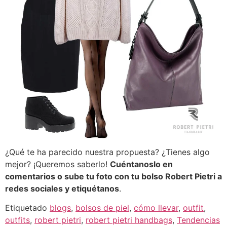
¿Qué te ha parecido nuestra propuesta? ¿Tienes algo
mejor? ¡Queremos saberlo!
Cuéntanoslo en
comentarios o sube tu foto con tu bolso Robert Pietri a
redes sociales y etiquétanos
.
Etiquetado
blogs
,
bolsos de piel
,
cómo llevar
,
outfit
,
outfits
,
robert pietri
,
robert pietri handbags
,
Tendencias