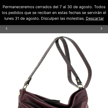
Permaneceremos cerrados del 7 al 30 de agosto. Todos
0
0,00
€
los pedidos que se reciban en estas fechas se servirán el
lunes 31 de agosto. Disculpen las molestias.
Descartar
ENVÍOS GRATUITOS PARA PENÍNSULA Y
BALEARES