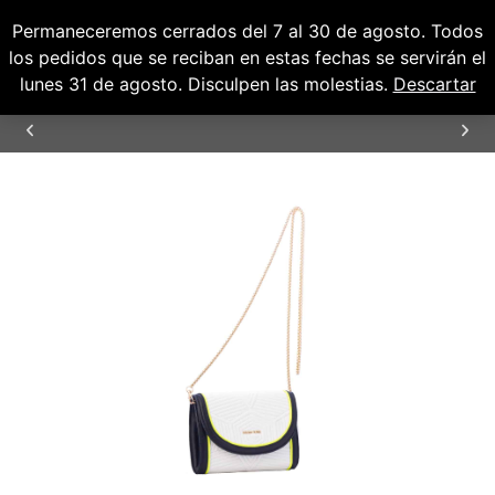
Permaneceremos cerrados del 7 al 30 de agosto. Todos
0
0,00
€
los pedidos que se reciban en estas fechas se servirán el
lunes 31 de agosto. Disculpen las molestias.
Descartar
ENVÍOS GRATUITOS PARA PENÍNSULA Y
BALEARES