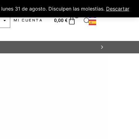
lunes 31 de agosto. Disculpen las molestias.
Descartar
0
0,00
€
MI CUENTA