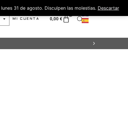
lunes 31 de agosto. Disculpen las molestias.
Descartar
0
0,00
€
MI CUENTA