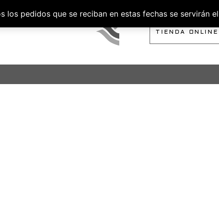
los pedidos que se reciban en estas fechas se servirán el 
SOBRE NOSOTROS
TIENDA ONLINE