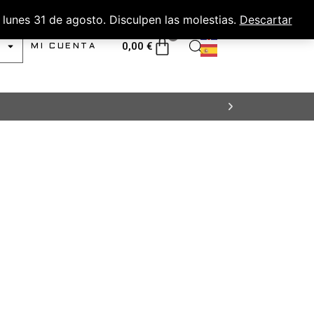
lunes 31 de agosto. Disculpen las molestias.
Descartar
0
0,00
€
MI CUENTA