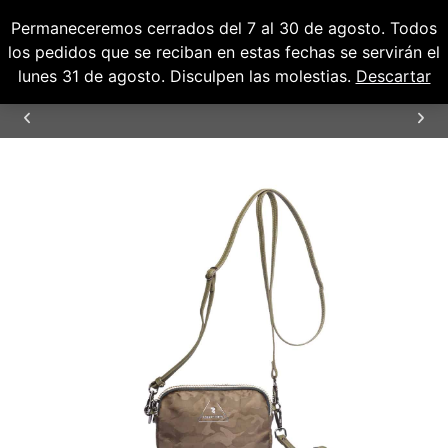
Permaneceremos cerrados del 7 al 30 de agosto. Todos
0
0,00
€
los pedidos que se reciban en estas fechas se servirán el
lunes 31 de agosto. Disculpen las molestias.
Descartar
ENVÍOS GRATUITOS PARA PENÍNSULA Y
BALEARES