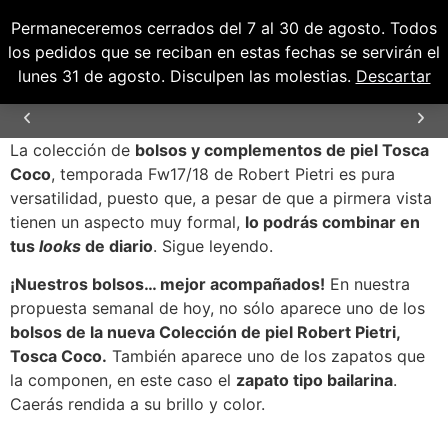
Permaneceremos cerrados del 7 al 30 de agosto. Todos
0
0,00
€
los pedidos que se reciban en estas fechas se servirán el
lunes 31 de agosto. Disculpen las molestias.
Descartar
La colección de
bolsos y complementos de piel Tosca
ENVÍOS GRATUITOS PARA PENÍNSULA Y
BALEARES
Coco
, temporada Fw17/18 de Robert Pietri es pura
versatilidad, puesto que, a pesar de que a pirmera vista
tienen un aspecto muy formal,
lo podrás combinar en
tus
looks
de diario
. Sigue leyendo.
¡Nuestros bolsos… mejor acompañados!
En nuestra
propuesta semanal de hoy, no sólo aparece uno de los
bolsos de la nueva Colección de piel Robert Pietri,
Tosca Coco.
También aparece uno de los zapatos que
la componen, en este caso el
zapato tipo bailarina
.
Caerás rendida a su brillo y color.