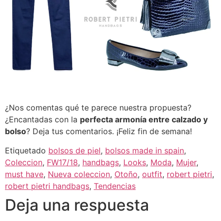
¿Nos comentas qué te parece nuestra propuesta?
¿Encantadas con la
perfecta armonía entre calzado y
bolso
? Deja tus comentarios. ¡Feliz fin de semana!
Etiquetado
bolsos de piel
,
bolsos made in spain
,
Coleccion
,
FW17/18
,
handbags
,
Looks
,
Moda
,
Mujer
,
must have
,
Nueva coleccion
,
Otoño
,
outfit
,
robert pietri
,
robert pietri handbags
,
Tendencias
Deja una respuesta