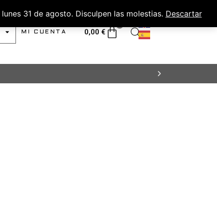
lunes 31 de agosto. Disculpen las molestias.
Descartar
0
0,00
€
MI CUENTA