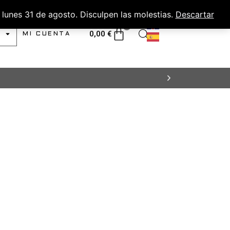
lunes 31 de agosto. Disculpen las molestias.
Descartar
0
0,00
€
MI CUENTA