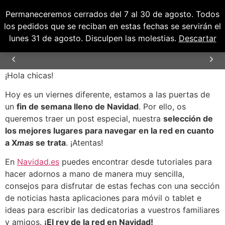
Permaneceremos cerrados del 7 al 30 de agosto. Todos
0
0,00
€
los pedidos que se reciban en estas fechas se servirán el
lunes 31 de agosto. Disculpen las molestias.
Descartar
¡Hola chicas!
ENVÍOS GRATUITOS PARA PENÍNSULA Y
BALEARES
Hoy es un viernes diferente, estamos a las puertas de
un
fin de semana lleno de Navidad
. Por ello, os
queremos traer un post especial, nuestra
selección de
los mejores lugares para navegar en la red en cuanto
a X
mas
se trata
. ¡Atentas!
En
Navidad.es
puedes encontrar desde tutoriales para
hacer adornos a mano de manera muy sencilla,
consejos para disfrutar de estas fechas con una sección
de noticias hasta aplicaciones para móvil o tablet e
ideas para escribir las dedicatorias a vuestros familiares
y amigos.
¡El rey de la red en Navidad!