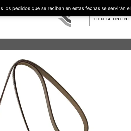
los pedidos que se reciban en estas fechas se servirán el 
SOBRE NOSOTROS
TIENDA ONLINE