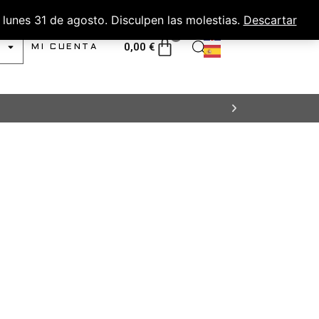
lunes 31 de agosto. Disculpen las molestias.
Descartar
0
0,00
€
MI CUENTA