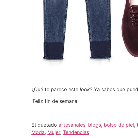
¿Qué te parece este
look
? Ya sabes que pued
¡Feliz fin de semana!
Etiquetado
artesanales
,
blogs
,
bolso de piel
,
Moda
,
Mujer
,
Tendencias