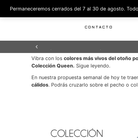
Permaneceremos cerrados del 7 al 30 de agosto. Todos 
INICIO
DISEÑO
PRODUCCIÓN
DISTRIBUCIÓN
CONTACTO
TIEMPO DE ENTREGA
TIEMPO DE ENTREGA
TIEMPO DE ENTREGA
ENVÍOS GRATUITOS PARA PENÍNSULA Y
ENVÍOS GRATUITOS PARA PENÍNSULA Y
ENVÍOS GRATUITOS PARA PENÍNSULA Y
24/48H
24/48H
24/48H
BALEARES
BALEARES
BALEARES
Vibra con los
colores más vivos del otoño po
Colección Queen.
Sigue leyendo.
En nuestra propuesta semanal de hoy te tra
cálidos
. Podrás cruzarlo sobre el pecho o c