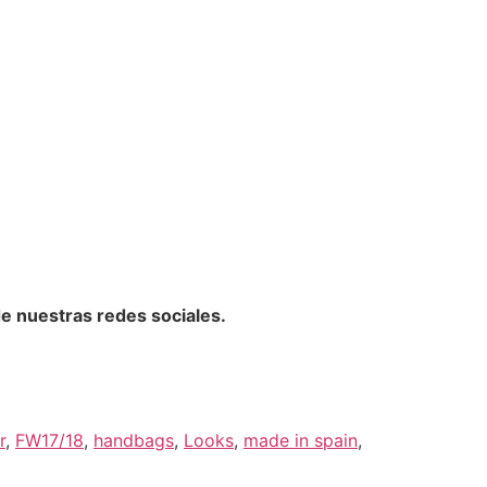
de nuestras redes sociales.
r
,
FW17/18
,
handbags
,
Looks
,
made in spain
,