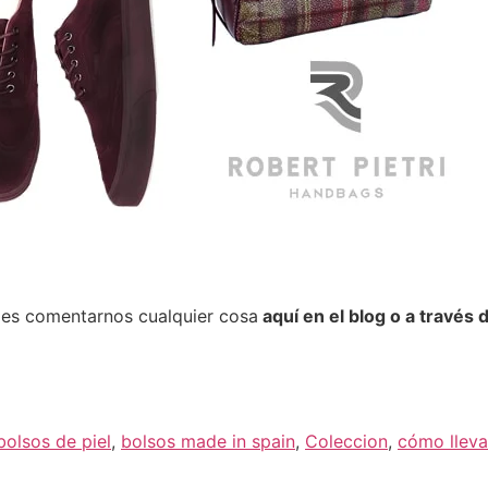
es comentarnos cualquier cosa
aquí en el blog o a través 
bolsos de piel
,
bolsos made in spain
,
Coleccion
,
cómo lleva