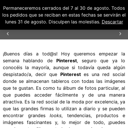
Permaneceremos cerrados del 7 al 30 de agosto. Todos
0
0,00
€
los pedidos que se reciban en estas fechas se servirán el
lunes 31 de agosto. Disculpen las molestias.
Descartar
ENVÍOS GRATUITOS PARA PENÍNSULA Y
BALEARES
¡Buenos días a tod@s! Hoy queremos empezar la
semana hablando de
Pinterest
, seguro que ya lo
conocéis la mayoría, aunque si todavía queda algún
despistado/a, decir que
Pinterest
es una red social
donde se almacenan tableros con todas las imágenes
que te gustan. Es como tu álbum de fotos particular, al
que puedes acceder fácilmente y de una manera
atractiva. Es la red social de la moda por excelencia, ya
que las grandes firmas lo utilizan a diario y se pueden
encontrar grandes
looks
, tendencias, productos e
imágenes fascinantes y, lo mejor de todo, ¡puedes