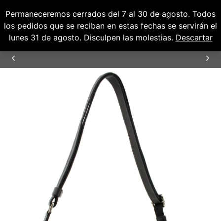
Permaneceremos cerrados del 7 al 30 de agosto. Todos
0
0,00
€
los pedidos que se reciban en estas fechas se servirán el
lunes 31 de agosto. Disculpen las molestias.
Descartar
ENVÍOS GRATUITOS PARA PENÍNSULA Y
BALEARES