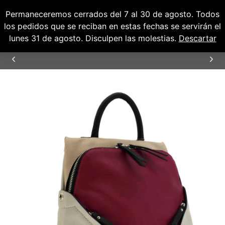
Permaneceremos cerrados del 7 al 30 de agosto. Todos
0
0,00
€
los pedidos que se reciban en estas fechas se servirán el
lunes 31 de agosto. Disculpen las molestias.
Descartar
ENVÍOS GRATUITOS PARA PENÍNSULA Y
BALEARES