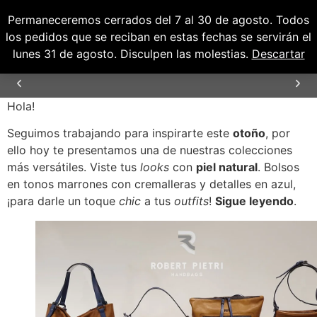
Permaneceremos cerrados del 7 al 30 de agosto. Todos
0
0,00
€
los pedidos que se reciban en estas fechas se servirán el
lunes 31 de agosto. Disculpen las molestias.
Descartar
Hola!
ENVÍOS GRATUITOS PARA PENÍNSULA Y
BALEARES
Seguimos trabajando para inspirarte este
otoño
, por
ello hoy te presentamos una de nuestras colecciones
más versátiles. Viste tus
looks
con
piel natural
. Bolsos
en tonos marrones con cremalleras y detalles en azul,
¡para darle un toque
chic
a tus
outfits
!
Sigue leyendo
.