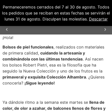
Permaneceremos cerrados del 7 al 30 de agosto. Todos
0
0,00
€
los pedidos que se reciban en estas fechas se servirán el
lunes 31 de agosto. Disculpen las molestias.
Descartar
¡Hola!
TIEMPO DE ENTREGA
24/48H
Bolsos de piel funcionales
, realizados con materiales
de primera calidad,
cuidando la artesanía y
combinándola con las últimas tendencias
. Así nacen
los bolsos Robert Pietri, esa es la filosofía que ha
seguido la Nueva Colección y uno de los frutos es la
primaveral y exquisita Colección Alhambra
. ¿Quieres
conocerla?
¡Sigue leyendo!
Ya dándole ritmo a la semana este martes se
llena de
color, de olor a azahar, de balcones llenos de flores y