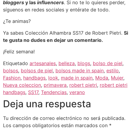
bloggers
y las
influencers
. Si no te lo quieres perder,
síguenos en redes sociales y entérate de todo.
¿Te animas?
Ya sabes Colección Alhambra SS17 de Robert Pietri.
Si
te gusta no dudes en dejar un comentario.
¡Feliz semana!
Etiquetado
artesanales
,
belleza
,
blogs
,
bolso de piel
,
bolsos
,
bolsos de piel
,
bolsos made in spain
,
estilo
,
Fashion
,
handbags
,
look
,
made in spain
,
Moda
,
Mujer
,
Nueva coleccion
,
primavera
,
robert pietri
,
robert pietri
handbags
,
SS17
,
Tendencias
,
verano
Deja una respuesta
Tu dirección de correo electrónico no será publicada.
Los campos obligatorios están marcados con
*