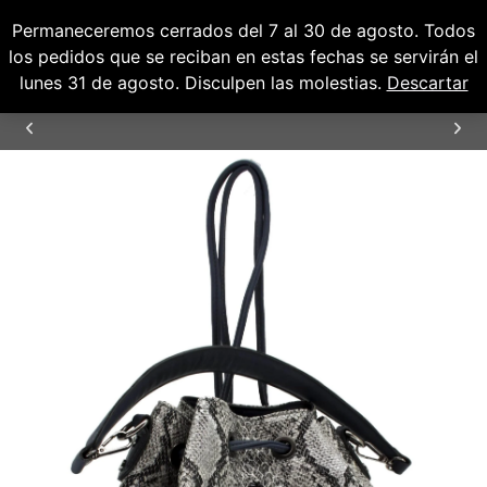
Permaneceremos cerrados del 7 al 30 de agosto. Todos
0
0,00
€
los pedidos que se reciban en estas fechas se servirán el
lunes 31 de agosto. Disculpen las molestias.
Descartar
ENVÍOS GRATUITOS PARA PENÍNSULA Y
BALEARES