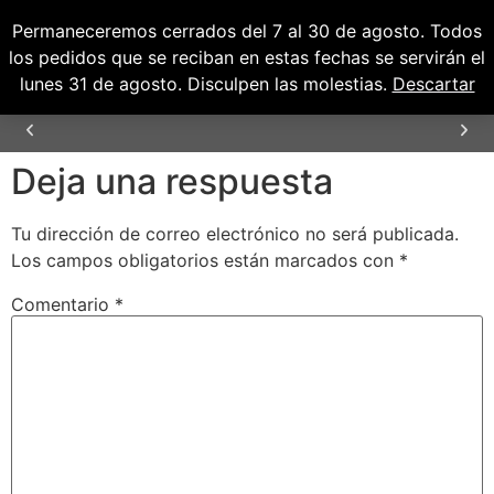
Permaneceremos cerrados del 7 al 30 de agosto. Todos
0
0,00
€
los pedidos que se reciban en estas fechas se servirán el
lunes 31 de agosto. Disculpen las molestias.
Descartar
Deja una respuesta
ENVÍOS GRATUITOS PARA PENÍNSULA Y
BALEARES
Tu dirección de correo electrónico no será publicada.
Los campos obligatorios están marcados con
*
Comentario
*