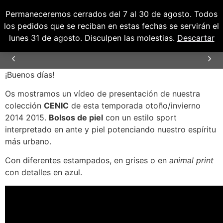
Permaneceremos cerrados del 7 al 30 de agosto. Todos
0
0,00
€
los pedidos que se reciban en estas fechas se servirán el
lunes 31 de agosto. Disculpen las molestias.
Descartar
¡Buenos días!
TIEMPO DE ENTREGA
24/48H
Os mostramos un vídeo de presentación de nuestra
colección
CENIC
de esta temporada otoño/invierno
2014 2015.
Bolsos de piel
con un estilo sport
interpretado en ante y piel potenciando nuestro espíritu
más urbano.
Con diferentes estampados, en grises o en
animal print
con detalles en azul.