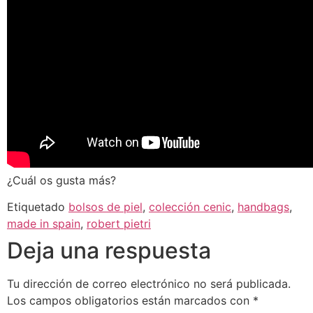
¿Cuál os gusta más?
Etiquetado
bolsos de piel
,
colección cenic
,
handbags
,
made in spain
,
robert pietri
Deja una respuesta
Tu dirección de correo electrónico no será publicada.
Los campos obligatorios están marcados con
*