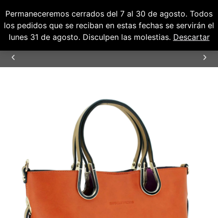
Permaneceremos cerrados del 7 al 30 de agosto. Todos
0
0,00
€
los pedidos que se reciban en estas fechas se servirán el
lunes 31 de agosto. Disculpen las molestias.
Descartar
ENVÍOS GRATUITOS PARA PENÍNSULA Y
BALEARES