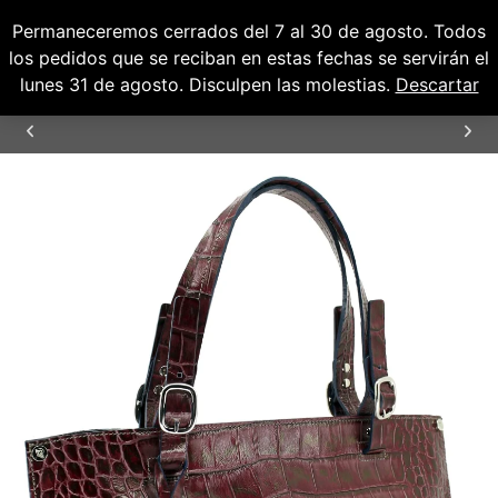
Permaneceremos cerrados del 7 al 30 de agosto. Todos
0
0,00
€
los pedidos que se reciban en estas fechas se servirán el
lunes 31 de agosto. Disculpen las molestias.
Descartar
ENVÍOS GRATUITOS PARA PENÍNSULA Y
BALEARES