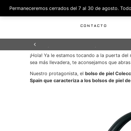
Permaneceremos cerrados del 7 al 30 de agosto. Todos 
INICIO
DISEÑO
PRODUCCIÓN
DISTRIBUCIÓN
CONTACTO
TIEMPO DE ENTREGA
TIEMPO DE ENTREGA
TIEMPO DE ENTREGA
ENVÍOS GRATUITOS PARA PENÍNSULA Y
ENVÍOS GRATUITOS PARA PENÍNSULA Y
ENVÍOS GRATUITOS PARA PENÍNSULA Y
24/48H
24/48H
24/48H
BALEARES
BALEARES
BALEARES
¡Hola! Ya le estamos tocando a la puerta del
sea más llevadera, te aconsejamos que abra
Nuestro protagonista, el
bolso de piel Colecc
Spain que caracteriza a los bolsos de piel de