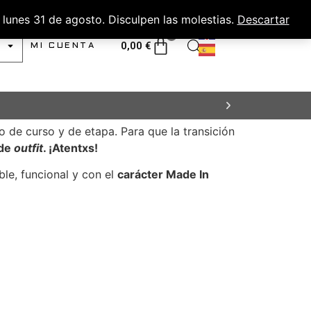
lunes 31 de agosto. Disculpen las molestias.
Descartar
0
0,00
€
MI CUENTA
 de curso y de etapa. Para que la transición
 de
outfit
. ¡Atentxs!
le, funcional y con el
carácter Made In