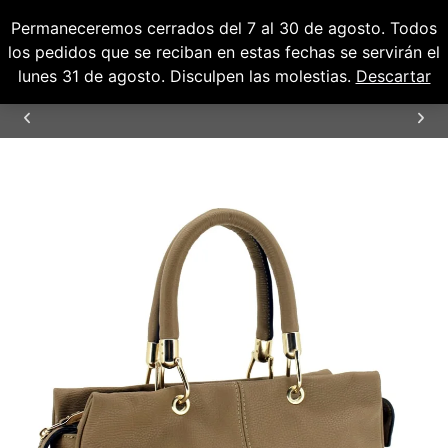
Permaneceremos cerrados del 7 al 30 de agosto. Todos
0
0,00
€
los pedidos que se reciban en estas fechas se servirán el
lunes 31 de agosto. Disculpen las molestias.
Descartar
ENVÍOS GRATUITOS PARA PENÍNSULA Y
BALEARES