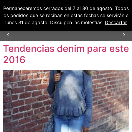
Permaneceremos cerrados del 7 al 30 de agosto. Todos
0
0,00
€
los pedidos que se reciban en estas fechas se servirán el
lunes 31 de agosto. Disculpen las molestias.
Descartar
Tendencias denim para este
TIEMPO DE ENTREGA
24/48H
2016