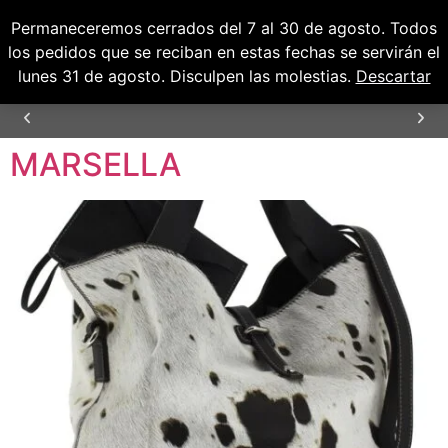
Permaneceremos cerrados del 7 al 30 de agosto. Todos
0
0,00
€
los pedidos que se reciban en estas fechas se servirán el
lunes 31 de agosto. Disculpen las molestias.
Descartar
MARSELLA
ENVÍOS GRATUITOS PARA PENÍNSULA Y
BALEARES