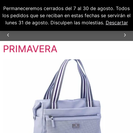
Permaneceremos cerrados del 7 al 30 de agosto. Todos
0
0,00
€
los pedidos que se reciban en estas fechas se servirán el
lunes 31 de agosto. Disculpen las molestias.
Descartar
PRIMAVERA
ENVÍOS GRATUITOS PARA PENÍNSULA Y
BALEARES