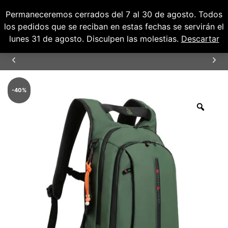
Permaneceremos cerrados del 7 al 30 de agosto. Todos
0
0,00
€
los pedidos que se reciban en estas fechas se servirán el
lunes 31 de agosto. Disculpen las molestias.
Descartar
ENVÍOS GRATUITOS PARA PENÍNSULA Y
BALEARES
-
40
%