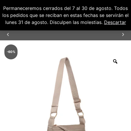
Permaneceremos cerrados del 7 al 30 de agosto. Todos
0
0,00
€
los pedidos que se reciban en estas fechas se servirán el
lunes 31 de agosto. Disculpen las molestias.
Descartar
ENVÍOS GRATUITOS PARA PENÍNSULA Y
BALEARES
-
60
%