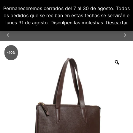
Permaneceremos cerrados del 7 al 30 de agosto. Todos
0
0,00
€
los pedidos que se reciban en estas fechas se servirán el
lunes 31 de agosto. Disculpen las molestias.
Descartar
ENVÍOS GRATUITOS PARA PENÍNSULA Y
BALEARES
-
40
%