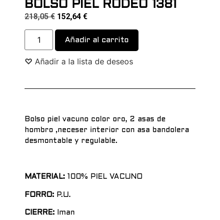
BOLSO PIEL RODEO 1381
218,05
€
152,64
€
Alternative:
Añadir al carrito
♡
Añadir a la lista de deseos
Bolso piel vacuno color oro, 2 asas de
hombro ,neceser interior con asa bandolera
desmontable y regulable.
MATERIAL:
100% PIEL VACUNO
FORRO:
P.U.
CIERRE:
Iman