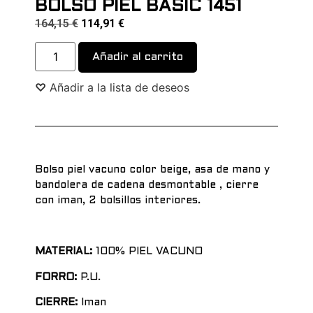
BOLSO PIEL BASIC 1451
164,15
€
114,91
€
Alternative:
Añadir al carrito
♡
Añadir a la lista de deseos
Bolso piel vacuno color beige, asa de mano y
bandolera de cadena desmontable , cierre
con iman, 2 bolsillos interiores.
MATERIAL:
100% PIEL VACUNO
FORRO:
P.U.
CIERRE:
Iman