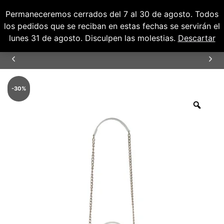
Permaneceremos cerrados del 7 al 30 de agosto. Todos
0
0,00
€
los pedidos que se reciban en estas fechas se servirán el
lunes 31 de agosto. Disculpen las molestias.
Descartar
ENVÍOS GRATUITOS PARA PENÍNSULA Y
BALEARES
-
30
%